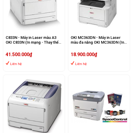
C833N - Máy in Laser màu A3
OKI MC363DN - Máy in Laser
OKI C833N (In mạng - Thay thế
màu đa năng OKI MC363DN (In
C831N)
mạng, in đảo mặt - Thay thế
MC362DN)
41.500.000₫
18.900.000₫
Liên hệ
Liên hệ