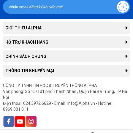
GIỚI THIỆU ALPHA
Giới thiệu công ty
HỖ TRỢ KHÁCH HÀNG
Liên hệ hợp tác kinh doanh
Tra cứu đơn hàng
CHÍNH SÁCH CHUNG
Thông tin tuyển dụng
Hướng dẫn mua hàng trực tuyến
Tin công nghệ
Chính sách, quy định chung
THÔNG TIN KHUYẾN MẠI
Hướng dẫn thanh toán
Tin tức
Chính sách giao hàng
Hướng dẫn mua hàng trả góp
Thông tin khuyến mại
CÔNG TY TNHH TIN HỌC & TRUYỀN THÔNG ALPHA
Chính sách bảo hành
In hóa đơn điện tử
Văn phòng: Số 15/101 phố Thanh Nhàn , Quận Hai Bà Trưng, TP Hà
Sản phẩm khuyến mại
Chính sách cho doanh nghiệp
Gửi yêu cầu bảo hành
Nội
Sản phẩm mới
Chính sách hàng chính hãng
Điện thoại: 024.3972.6629 - Email : info@Alpha.vn - Hotline:
Góp ý, Khiếu Nại
0969.001.011
Chính sách nhập lại tính phí
Bảo mật thông tin khách hàng