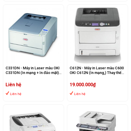
C331DN - Máy in Laser màu OKI
C612N - Máy in Laser màu C600
C331DN (In mạng + In đảo mặt)
OKI C612N (In mạng,) Thay thế
(Thay thế OKI C321DN)
C610
Liên hệ
19.000.000₫
Liên hệ
Liên hệ