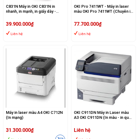
C831N Máy in OKI C831N in
OKI Pro 7411WT - Máy in laser
nhanh, in mạnh, in giấy dày -
màu OKI Pro 7411WT (Chuyên in
Ngưng sản xuất
nhiệt)
39.900.000₫
77.700.000₫
Liên hệ
Liên hệ
Máy in laser màu A4 OKI C712N
OKI C911DN Máy in Laser màu
(In mạng)
A3 OKI C911DN (In màu - in qua
mạng - đảo mặt tự động ) in giấy
A3 dày 64 - 360 gsm
31.300.000₫
Liên hệ