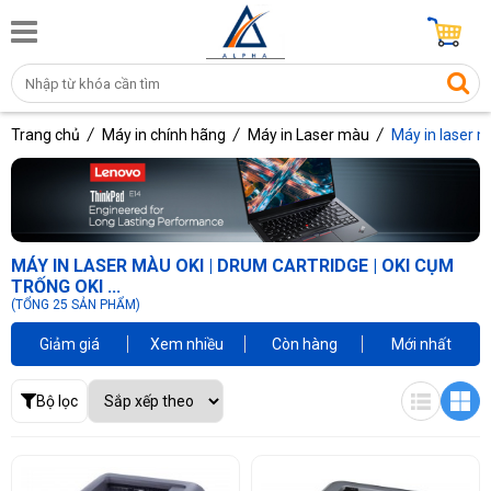
Trang chủ
Máy in chính hãng
Máy in Laser màu
Máy in laser 
MÁY IN LASER MÀU OKI | DRUM CARTRIDGE | OKI CỤM
TRỐNG OKI ...
(TỔNG 25 SẢN PHẨM)
Giảm giá
Xem nhiều
Còn hàng
Mới nhất
Bộ lọc