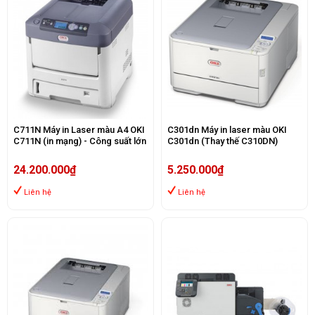
C711N Máy in Laser màu A4 OKI
C301dn Máy in laser màu OKI
C711N (in mạng) - Công suất lớn
C301dn (Thay thế C310DN)
24.200.000₫
5.250.000₫
Liên hệ
Liên hệ