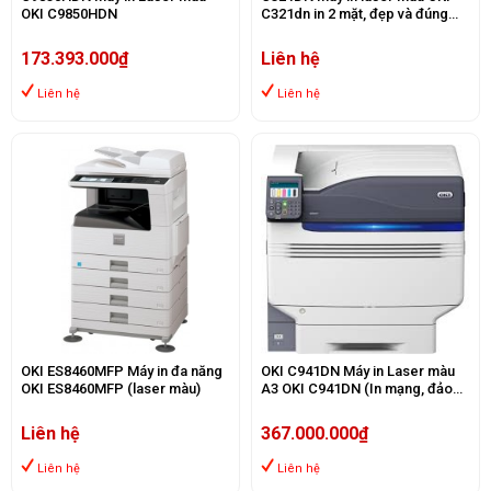
OKI C9850HDN
C321dn in 2 mặt, đẹp và đúng
màu (Thay mã C330DN)
173.393.000₫
Liên hệ
Liên hệ
Liên hệ
OKI ES8460MFP Máy in đa năng
OKI C941DN Máy in Laser màu
OKI ES8460MFP (laser màu)
A3 OKI C941DN (In mạng, đảo
mặt)
Liên hệ
367.000.000₫
Liên hệ
Liên hệ