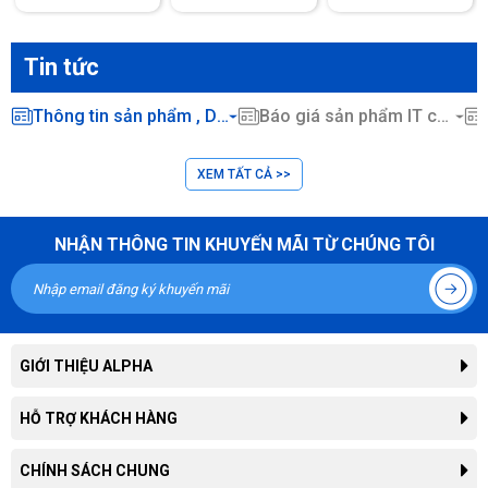
Tin tức
Thông tin sản phẩm , Dịch vụ CNTT ...
Báo giá sản phẩm IT chính hãng
XEM TẤT CẢ >>
NHẬN THÔNG TIN KHUYẾN MÃI TỪ CHÚNG TÔI
GIỚI THIỆU ALPHA
Giới thiệu công ty
HỖ TRỢ KHÁCH HÀNG
Liên hệ hợp tác kinh doanh
Tra cứu đơn hàng
CHÍNH SÁCH CHUNG
Thông tin tuyển dụng