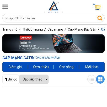
Trang chủ
Thiết bị mạng
Cáp mạng
Cáp Mạng Đúc Sẵn
Cáp
CÁP MẠNG CAT5
(TỔNG 0 SẢN PHẨM)
Giảm giá
Xem nhiều
Còn hàng
Mới nhất
Bộ lọc