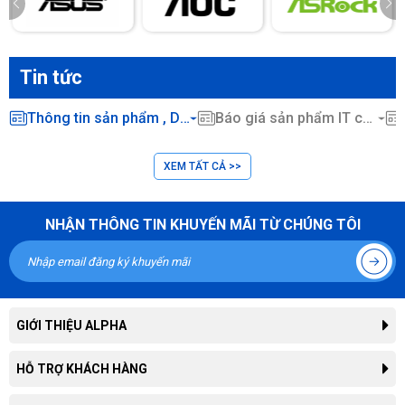
Tin tức
Thông tin sản phẩm , Dịch vụ CNTT ...
Báo giá sản phẩm IT chính hãng
XEM TẤT CẢ >>
NHẬN THÔNG TIN KHUYẾN MÃI TỪ CHÚNG TÔI
GIỚI THIỆU ALPHA
Giới thiệu công ty
HỖ TRỢ KHÁCH HÀNG
Liên hệ hợp tác kinh doanh