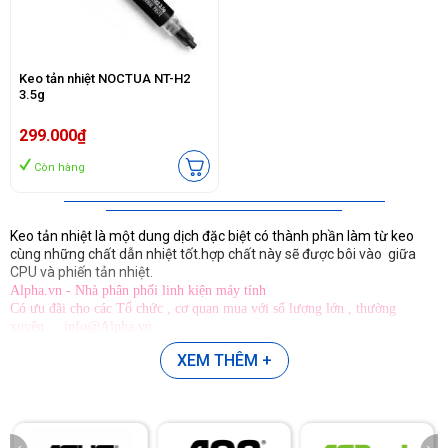
Keo tản nhiệt NOCTUA NT-H2
3.5g
299.000₫
Còn hàng
Keo tản nhiệt là một dung dịch đặc biệt có thành phần làm từ keo
cùng những chất dẫn nhiệt tốt.hợp chất này sẽ được bôi vào giữa
CPU và phiến tản nhiệt.
Alpha.vn - Nhà phân phối linh kiện máy tính
Có ưu đãi cho các Tổ chức , cơ quan mua với số lượng lớn , thường
xuyên ... info@Alpha.vn
XEM THÊM +