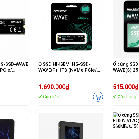
HS-SSD-WAVE
Ổ SSD HIKSEMI HS-SSD-
Ổ cứng SSD
PCIe/
WAVE(P) 1TB (NVMe PCIe/
WAVE(S) 25
0/
Gen3x4 M2.2280/
2.5Inch/ 5
5MB/s)
2450MB/s/ 2450MB/s)
1.690.000₫
515.000₫
Còn hàng
Còn hàng