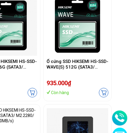
 HIKSEMI HS-SSD-
Ổ cứng SSD HIKSEMI HS-SSD-
6G (SATA3/
WAVE(S) 512G (SATA3/
30MB/s/ 400MB/s)
2.5Inch/ 530MB/s/ 450MB/s)
935.000₫
Còn hàng