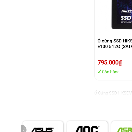
Ổ cứng SSD HIK
E100 512G (SATA
530MB/s/ 480M
795.000₫
Còn hàng
Ổ Cứng SSD HIKSEMI 