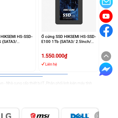
 HIKSEMI HS-SSD-
Ổ cứng SSD HIKSEMI HS-SSD-
 (SATA3/
E100 1Tb (SATA3/ 2.5Inch/
60MB/s/
560MB/s/ 500MB/s)
1.550.000₫
Liên hệ
 Nhà cung cấp thiết bị IT ,Phân phối linh kiện máy tính