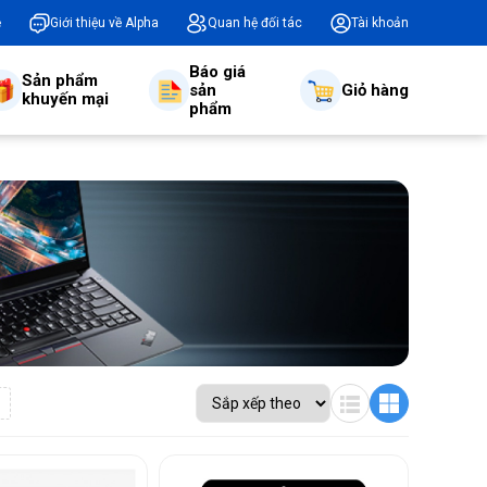
ệ
Giới thiệu về Alpha
Quan hệ đối tác
Tài khoản
Báo giá
Sản phẩm
sản
Giỏ hàng
khuyến mại
phẩm