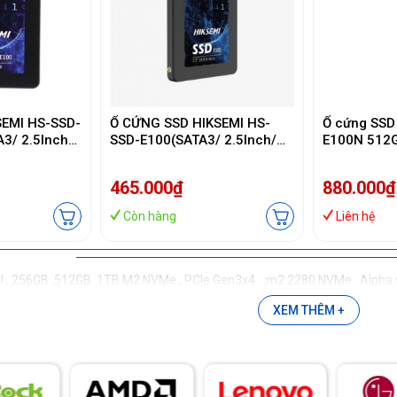
SEMI HS-SSD-
Ổ CỨNG SSD HIKSEMI HS-
Ổ cứng SSD
3/ 2.5Inch/
SSD-E100(SATA3/ 2.5Inch/
E100N 512G
B/s)
530MB/s/ 450MB/s)
M2.2280/ 5
500MB/s)
465.000₫
880.000₫
Còn hàng
Liên hệ
, 256GB ,512GB. 1TB M2 NVMe , PCIe Gen3x4 . ,m2 2280 NVMe . Alpha.vn -
XEM THÊM +