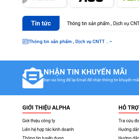
Tin tức
Thông tin sản phẩm , Dịch vụ CNTT
Thông tin sản phẩm , Dịch vụ CNTT ...
NHẬN TIN KHUYẾN MÃI
Bạn vui lòng để lại Email để nhận thông tin khuyến m
GIỚI THIỆU ALPHA
HỖ TRỢ
Giới thiệu công ty
Tra cứu đ
Liên hệ hợp tác kinh doanh
Hướng dẫn
Thông tin tuyển dụng
Hướng dẫn