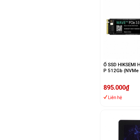
Ổ SSD HIKSEMI 
P 512Gb (NVMe 
Gen3x4 M2.228
2500MB/s/ 102
895.000₫
Liên hệ