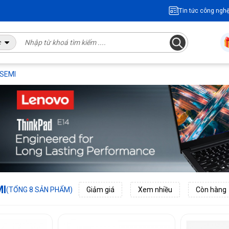
Tin tức công ngh
c
KSEMI
MI
(TỔNG 8 SẢN PHẨM)
Giảm giá
Xem nhiều
Còn hàng