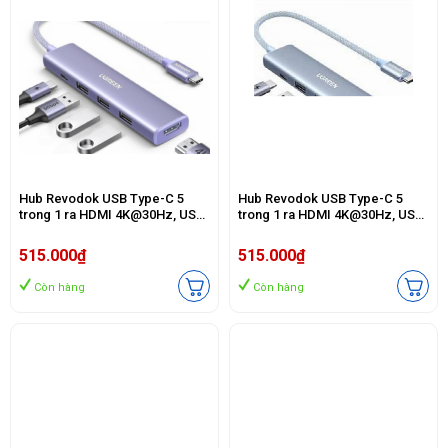
Hub Revodok USB Type-C 5
Hub Revodok USB Type-C 5
trong 1 ra HDMI 4K@30Hz, USB
trong 1 ra HDMI 4K@30Hz, USB
3.0, Sạc PD 100W Ugreen 35582
3.0, Sạc PD 100W Ugreen 35581
cao cấp
cao cấp
515.000₫
515.000₫
Còn hàng
Còn hàng