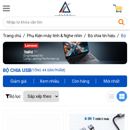
Trang chủ
Phụ Kiện máy tính & Nghe nhìn
Bộ chia tín hiệu
Bộ c
BỘ CHIA USB
(TỔNG 44 SẢN PHẨM)
Giảm giá
Xem nhiều
Còn hàng
Mới nhất
Bộ lọc