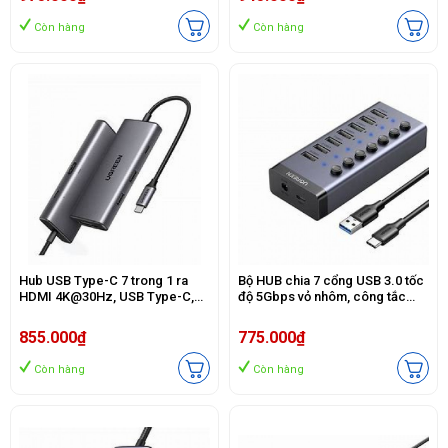
Còn hàng
Còn hàng
Hub USB Type-C 7 trong 1 ra
Bộ HUB chia 7 cổng USB 3.0 tốc
HDMI 4K@30Hz, USB Type-C,
độ 5Gbps vỏ nhôm, công tắc
USB-A 3.2, SD/TF, Sạc PD 100W
Ugreen 90307 (kèm nguồn
Ugreen 15531
12V2A-EU) cao cấp
855.000₫
775.000₫
Còn hàng
Còn hàng