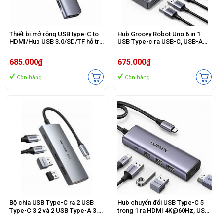
Thiết bị mở rộng USB type-C to
Hub Groovy Robot Uno 6 in 1
HDMI/Hub USB 3.0/SD/TF hỗ trợ
USB Type-c ra USB-C, USB-A
sạc cổng USB-C chính hãng
3.2, HDMI 4K@60Hz, Sạc PD
Ugreen 70411
100W Ugreen 35998
685.000₫
675.000₫
Còn hàng
Còn hàng
Bộ chia USB Type-C ra 2 USB
Hub chuyển đổi USB Type-C 5
Type-C 3.2 và 2 USB Type-A 3.2
trong 1 ra HDMI 4K@60Hz, USB-
tốc độ 10Gpbs Ugreen 30758
A x3, Sạc PD 100W Ugreen