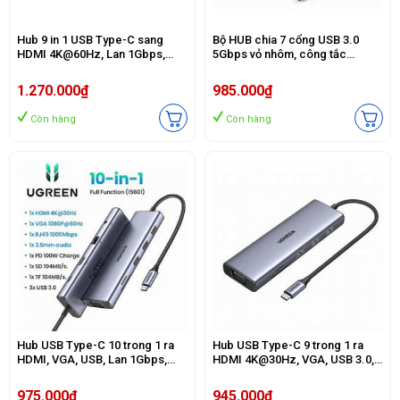
Hub 9 in 1 USB Type-C sang
Bộ HUB chia 7 cổng USB 3.0
HDMI 4K@60Hz, Lan 1Gbps,
5Gbps vỏ nhôm, công tắc
Type-C, USB 3.0, SD/TF Sạc PD
Ugreen 30778 (kèm nguồn
100W Ugreen 15375
12V2A) cao cấp
1.270.000₫
985.000₫
Còn hàng
Còn hàng
Hub USB Type-C 10 trong 1 ra
Hub USB Type-C 9 trong 1 ra
HDMI, VGA, USB, Lan 1Gbps,
HDMI 4K@30Hz, VGA, USB 3.0,
3.5mm, SD/TF, Sạc PD 100W
Lan 1Gbps, SD/TF, Sạc PD 100W
Ugreen 15601
Ugreen 15600
975.000₫
945.000₫