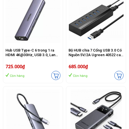
Hub USB Type-C 6 trong 1 ra
Bộ HUB chia 7 Cổng USB 3.0 Có
HDMI 4K@30Hz, USB 3.0, Lan
Nguồn 5V/2A Ugreen 40522 cao
1Gbps, Sạc PD 100W Ugreen
cấp
15598 cao cấp
725.000₫
685.000₫
Còn hàng
Còn hàng