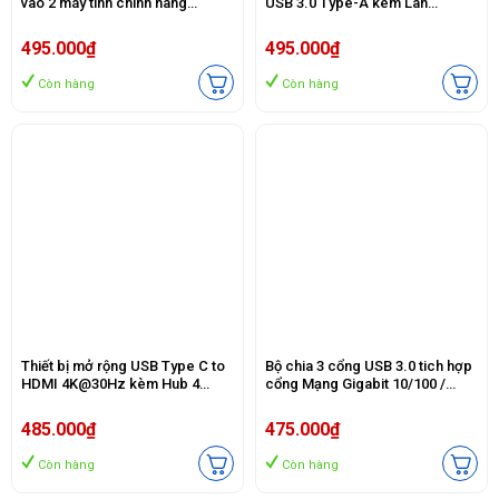
vào 2 máy tính chính hãng
USB 3.0 Type-A kèm Lan
Ugreen 30768 cao cấp
Gigabit, vỏ nhôm chính hãng
Ugreen 60600
495.000₫
495.000₫
Còn hàng
Còn hàng
Thiết bị mở rộng USB Type C to
Bộ chia 3 cổng USB 3.0 tich hợp
HDMI 4K@30Hz kèm Hub 4
cổng Mạng Gigabit 10/100 /
cổng USB 3.0 Ugreen 20197 cao
1000Mbps Ugreen 20265
cấp
485.000₫
475.000₫
Còn hàng
Còn hàng