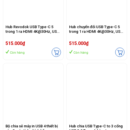
Hub Revodok USB Type-C 5
Hub chuyển đổi USB Type-C 5
trong 1 ra HDMI 4K@30Hz, USB
trong 1 ra HDMI 4K@30Hz, USB
3.0, Sạc PD 100W Ugreen 35580
3.0 x 3, Sạc PD 100W Ugreen
cao cấp
15596 cao cấp
515.000₫
515.000₫
Còn hàng
Còn hàng
Bộ chia sẻ máy in USB 4 thiết bị
Hub chia USB Type-C to 3 cổng