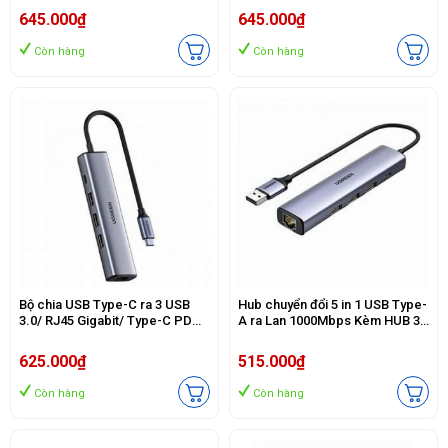
cao cấp
15597 cao cấp
645.000₫
645.000₫
Còn hàng
Còn hàng
Bộ chia USB Type-C ra 3 USB
Hub chuyển đổi 5 in 1 USB Type-
3.0/ RJ45 Gigabit/ Type-C PD
A ra Lan 1000Mbps Kèm HUB 3
Ugreen 20932 cao cấp
Cổng USB 3.0 Ugreen 60554
cao cấp
625.000₫
515.000₫
Còn hàng
Còn hàng