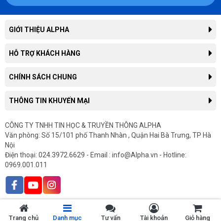
GIỚI THIỆU ALPHA
Giới thiệu công ty
HỖ TRỢ KHÁCH HÀNG
Liên hệ hợp tác kinh doanh
Tra cứu đơn hàng
CHÍNH SÁCH CHUNG
Thông tin tuyển dụng
Hướng dẫn mua hàng trực tuyến
Tin công nghệ
Chính sách, quy định chung
THÔNG TIN KHUYẾN MẠI
Hướng dẫn thanh toán
Tin tức
Chính sách giao hàng
Hướng dẫn mua hàng trả góp
Thông tin khuyến mại
CÔNG TY TNHH TIN HỌC & TRUYỀN THÔNG ALPHA
Chính sách bảo hành
In hóa đơn điện tử
Văn phòng: Số 15/101 phố Thanh Nhàn , Quận Hai Bà Trưng, TP Hà
Sản phẩm khuyến mại
Chính sách cho doanh nghiệp
Gửi yêu cầu bảo hành
Nội
Sản phẩm mới
Chính sách hàng chính hãng
Điện thoại: 024.3972.6629 - Email : info@Alpha.vn - Hotline:
Góp ý, Khiếu Nại
0969.001.011
Chính sách nhập lại tính phí
Bảo mật thông tin khách hàng
Trang chủ
Danh mục
Tư vấn
Tài khoản
Giỏ hàng