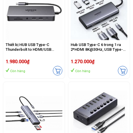
Thiết bị HUB USB Type-C
Hub USB Type-C 6 trong 1 ra
Thunderbolt to HDMI/USB
2*HDMI 8K@30Hz, USB Type-C,
3.2/SD/TF/Lan Gigabit/Sạc
USB-A 3.0, Sạc PD 100W
PD/Audio 3.5 Ugreen 15965
Ugreen 15852
1.980.000₫
1.270.000₫
Còn hàng
Còn hàng