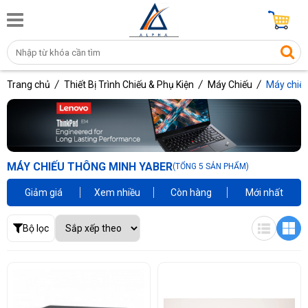
Trang chủ
Thiết Bị Trình Chiếu & Phụ Kiện
Máy Chiếu
Máy chiế
MÁY CHIẾU THÔNG MINH YABER
(TỔNG 5 SẢN PHẨM)
Giảm giá
Xem nhiều
Còn hàng
Mới nhất
Bộ lọc