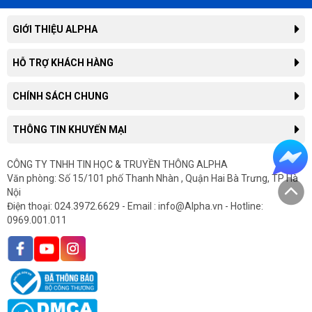
GIỚI THIỆU ALPHA
Giới thiệu công ty
HỖ TRỢ KHÁCH HÀNG
Liên hệ hợp tác kinh doanh
Tra cứu đơn hàng
CHÍNH SÁCH CHUNG
Thông tin tuyển dụng
Hướng dẫn mua hàng trực tuyến
Tin công nghệ
Chính sách, quy định chung
THÔNG TIN KHUYẾN MẠI
Hướng dẫn thanh toán
Tin tức
Chính sách giao hàng
Hướng dẫn mua hàng trả góp
Thông tin khuyến mại
CÔNG TY TNHH TIN HỌC & TRUYỀN THÔNG ALPHA
Chính sách bảo hành
In hóa đơn điện tử
Văn phòng: Số 15/101 phố Thanh Nhàn , Quận Hai Bà Trưng, TP Hà
Sản phẩm khuyến mại
Chính sách cho doanh nghiệp
Gửi yêu cầu bảo hành
Nội
Sản phẩm mới
Chính sách hàng chính hãng
Điện thoại: 024.3972.6629 - Email : info@Alpha.vn - Hotline:
Góp ý, Khiếu Nại
0969.001.011
Chính sách nhập lại tính phí
Bảo mật thông tin khách hàng