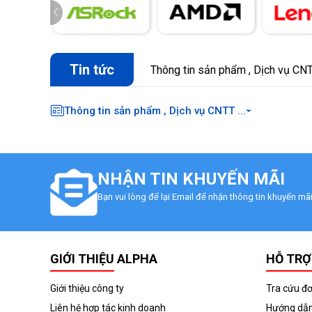
Tin tức
Thông tin sản phẩm , Dịch vụ CNTT
Thông tin sản phẩm , Dịch vụ CNTT ...
NHẬN TIN KHUYẾN MÃI
Bạn vui lòng để lại Email để nhận thông tin khuyến m
GIỚI THIỆU ALPHA
HỖ TRỢ
Giới thiệu công ty
Tra cứu đ
Liên hệ hợp tác kinh doanh
Hướng dẫn