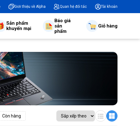
ệ
Giới thiệu về Alpha
Quan hệ đối tác
Tài khoản
Báo giá
Sản phẩm
sản
Giỏ hàng
khuyến mại
phẩm
Còn hàng