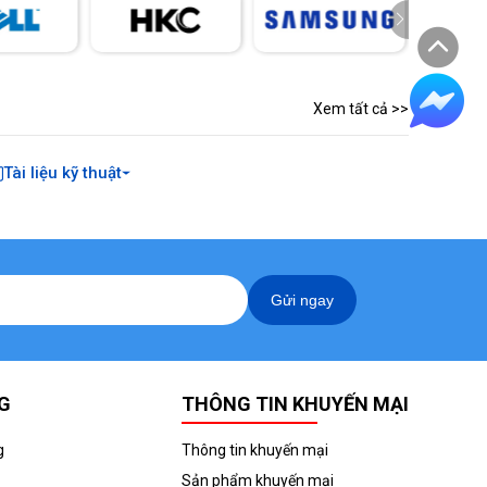
Xem tất cả >>
Tài liệu kỹ thuật
Gửi ngay
G
THÔNG TIN KHUYẾN MẠI
g
Thông tin khuyến mại
Sản phẩm khuyến mại