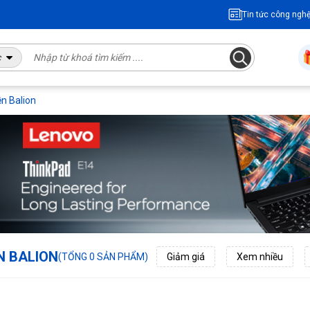
Tin tức công ngh
c
ền Balion
̀N BALION
(TỔNG 0 SẢN PHẨM)
Giảm giá
Xem nhiều