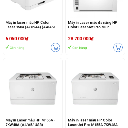
Máy in laser màu HP Color
Máy in Laser màu đa năng HP
Laser 150a (4ZB94A) (A4/A5/
Color LaserJet Pro MFP
USB)
4303dw (5HH65A) (In, sao chép,
quét)
6.050.000₫
28.700.000₫
Còn hàng
Còn hàng
Máy in Laser màu HP M155A -
Máy in laser màu HP Color
7KW48A (A4/A5/ USB)
LaserJet Pro M155A 7KW48A