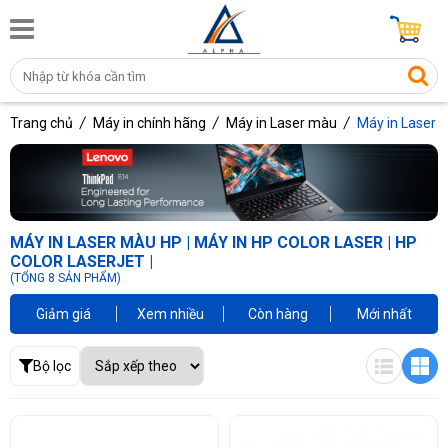
Trang chủ
Máy in chính hãng
Máy in Laser màu
Máy in Laser 
MÁY IN LASER MÀU HP | MÁY IN HP COLOR LASER | HP
COLOR LASERJET |
(TỔNG 8 SẢN PHẨM)
Giảm giá
Xem nhiều
Còn hàng
Mới nhất
Bộ lọc