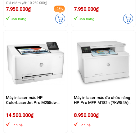
(A4/A5/ USB)
Giá niêm yết: 10.250.000₫
7.950.000₫
7.950.000₫
-23%
Còn hàng
Còn hàng
Máy in laser màu HP
Máy in laser màu đa chức năng
ColorLaserJet Pro M255dw
HP Pro MFP M182n (7KW54A)
(7KW64A)
(Print/ Copy/ Scan / In mạng)
14.500.000₫
8.950.000₫
Liên hệ
Liên hệ