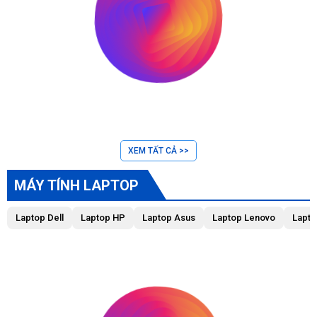
XEM TẤT CẢ >>
MÁY TÍNH LAPTOP
Laptop Dell
Laptop HP
Laptop Asus
Laptop Lenovo
Lapto