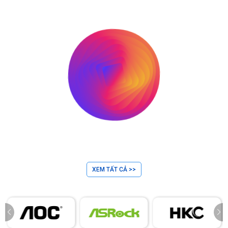
XEM TẤT CẢ >>