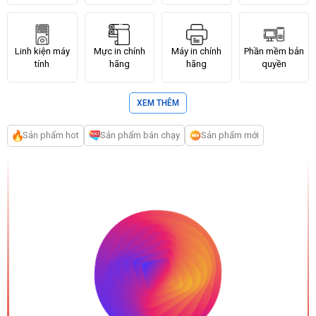
Linh kiện máy
Mực in chính
Máy in chính
Phần mềm bản
tính
hãng
hãng
quyền
XEM THÊM
Thiết bị lưu trữ -
Thiết Bị Trình
Thiết bị mạng
Mã số,mã vạch
Sản phẩm hot
Sản phẩm bán chạy
Sản phẩm mới
Phụ Kiện
Chiếu & Phụ
Kiện
Dịch vụ IT , Máy
Camera quan
Phụ Kiện máy
Máy văn phòng
văn phòng
sát
tính & Nghe
nhìn