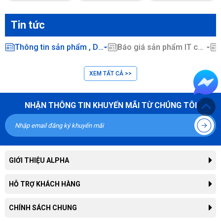
Tin tức
Thông tin sản phẩm , Dịch vụ CNTT ...
Báo giá sản phẩm IT chính hãng
XEM TẤT CẢ >>
NHẬN THÔNG TIN KHUYẾN MÃI TỪ CHÚNG TÔI
GIỚI THIỆU ALPHA
Giới thiệu công ty
HỖ TRỢ KHÁCH HÀNG
Liên hệ hợp tác kinh doanh
Tra cứu đơn hàng
CHÍNH SÁCH CHUNG
Thông tin tuyển dụng
Hướng dẫn mua hàng trực tuyến