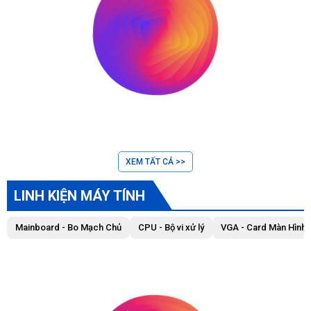
XEM TẤT CẢ >>
LINH KIỆN MÁY TÍNH
Mainboard - Bo Mạch Chủ
CPU - Bộ vi xử lý
VGA - Card Màn Hình