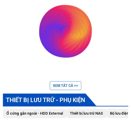
XEM TẤT CẢ >>
THIẾT BỊ LƯU TRỮ - PHỤ KIỆN
Ổ cứng gắn ngoài - HDD External
Thiết bị lưu trữ NAS
Bộ lưu điện