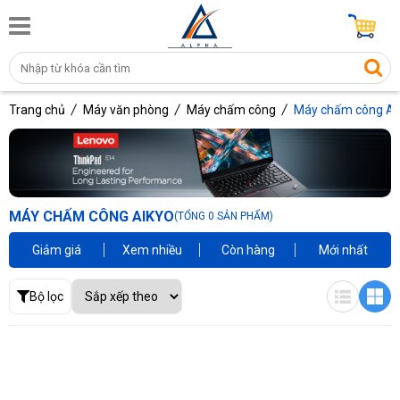
Trang chủ
Máy văn phòng
Máy chấm công
Máy chấm công Ai
MÁY CHẤM CÔNG AIKYO
(TỔNG 0 SẢN PHẨM)
Giảm giá
Xem nhiều
Còn hàng
Mới nhất
Bộ lọc