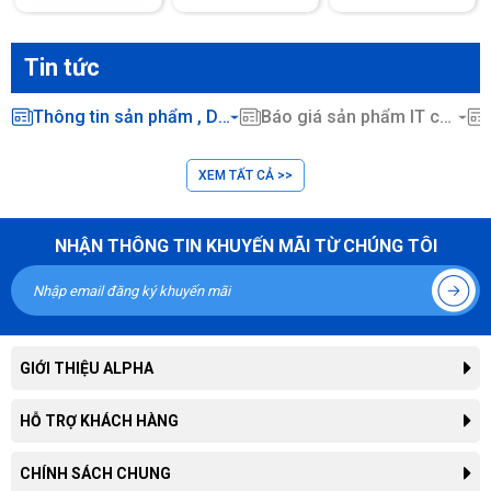
Tin tức
Thông tin sản phẩm , Dịch vụ CNTT ...
Báo giá sản phẩm IT chính hãng
XEM TẤT CẢ >>
NHẬN THÔNG TIN KHUYẾN MÃI TỪ CHÚNG TÔI
GIỚI THIỆU ALPHA
Giới thiệu công ty
HỖ TRỢ KHÁCH HÀNG
Liên hệ hợp tác kinh doanh
Tra cứu đơn hàng
CHÍNH SÁCH CHUNG
Thông tin tuyển dụng