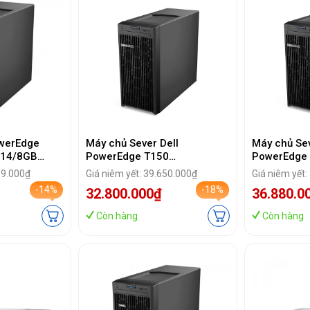
owerEdge
Máy chủ Sever Dell
Máy chủ Sev
314/8GB
PowerEdge T150
PowerEdge 
DRAC9,
42SVRDT150-903 (Xeon E-
2324G/16G
99.000₫
Giá niêm yết: 39.650.000₫
Giá niêm yết:
roadcom
2324G/8GB/2TB/DVDRW/30
00W/4Yr)
-14%
-18%
32.800.000₫
36.880.0
1Gb
0W/4Yr)
0W)
Còn hàng
Còn hàng
1A)