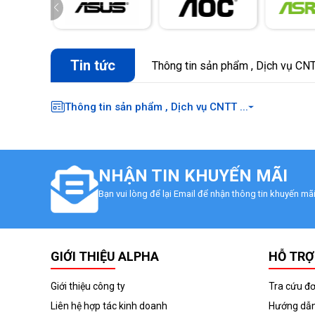
Tin tức
Thông tin sản phẩm , Dịch vụ CNTT
Thông tin sản phẩm , Dịch vụ CNTT ...
NHẬN TIN KHUYẾN MÃI
Bạn vui lòng để lại Email để nhận thông tin khuyến m
GIỚI THIỆU ALPHA
HỖ TRỢ
Giới thiệu công ty
Tra cứu đ
Liên hệ hợp tác kinh doanh
Hướng dẫn