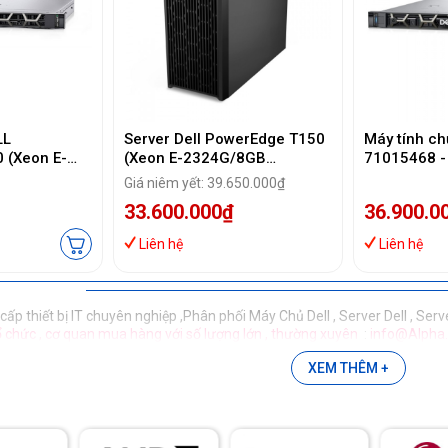
LL
Server Dell PowerEdge T150
Máy tính ch
 (Xeon E-
(Xeon E-2324G/8GB
71015468 -
B / 2TB HDD/
RAM/2TB
16GB / 2T
Giá niêm yết: 39.650.000₫
No OS/ 4
HDD/DVDRW/iDRAC9
450W/ No O
33.600.000₫
36.900.0
Express/300W)
(42SVRDT150-903)
Liên hệ
Liên hệ
ấp thiết bị IT chuyên nghiệp ,Phân phối Máy Chủ Dell , Server Dell , Serve
ổ chức , cơ quan mua hàng với số lượng lớn , thường xuyên
:
info@Alpha
XEM THÊM +