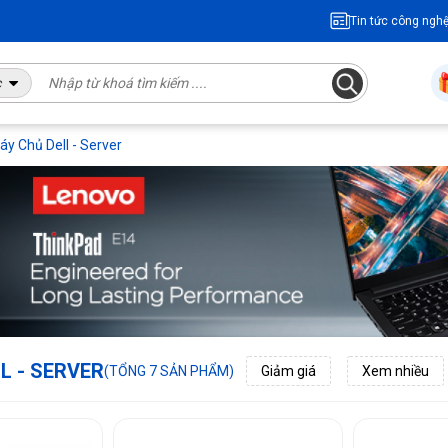
Tin tức công ngh
c
áy Chủ Dell - Server
L - SERVER
(TỔNG 7 SẢN PHẨM)
Giảm giá
Xem nhiều