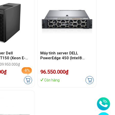
er Dell
Máy tính server DELL
T150 (Xeon E-
PowerEdge 450 (Intel®
B/2TB/DVDRW/3
Xeon® Silver 4310 / 16GB
 39.950.000₫
RDIMM ECC / 1.2TBNLSAS/
-8%
00₫
96.550.000₫
DVDRW/ 2 x 800W / No OS/ 4
Yrs)
Còn hàng