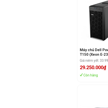
Máy chủ Dell P
T150 (Xeon E-2
RAM/1TB HDD/i
Giá niêm yết: 33.9
Express 15G/B
29.250.000₫
5720 Dual Port 
LOM/DVDRW/30
Còn hàng
(42SVRDT150-0