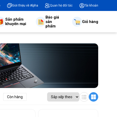
ệ
Giới thiệu về Alpha
Quan hệ đối tác
Tài khoản
Báo giá
Sản phẩm
sản
Giỏ hàng
khuyến mại
phẩm
Còn hàng