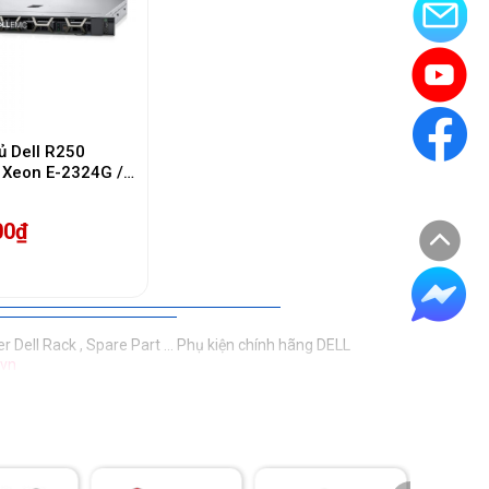
ủ Dell R250
 Xeon E-2324G /
B HDD/ DVDRW/
S/ 4 Yrs)
00₫
r Dell Rack , Spare Part ... Phụ kiện chính hãng DELL
.vn