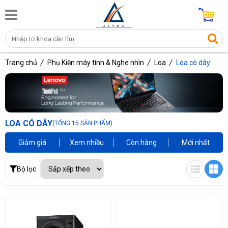
Trang chủ
Phụ Kiện máy tính & Nghe nhìn
Loa
Loa có dây
LOA CÓ DÂY
(TỔNG 15 SẢN PHẨM)
Giảm giá
Xem nhiều
Còn hàng
Mới nhất
Bộ lọc