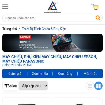
Trang chủ
Thiết Bị Trình Chiếu & Phụ Kiện
MÁY CHIẾU, PHỤ KIỆN MÁY CHIẾU, MÁY CHIẾU EPSON,
MÁY CHIẾU PANASONIC
(TỔNG 203 SẢN PHẨM)
Giảm giá
Xem nhiều
Còn hàng
Mới nhất
Bộ lọc