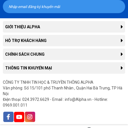
GIỚI THIỆU ALPHA
Giới thiệu công ty
HỖ TRỢ KHÁCH HÀNG
Liên hệ hợp tác kinh doanh
Tra cứu đơn hàng
CHÍNH SÁCH CHUNG
Thông tin tuyển dụng
Hướng dẫn mua hàng trực tuyến
Tin công nghệ
Chính sách, quy định chung
THÔNG TIN KHUYẾN MẠI
Hướng dẫn thanh toán
Tin tức
Chính sách giao hàng
Hướng dẫn mua hàng trả góp
Thông tin khuyến mại
CÔNG TY TNHH TIN HỌC & TRUYỀN THÔNG ALPHA
Chính sách bảo hành
In hóa đơn điện tử
Văn phòng: Số 15/101 phố Thanh Nhàn , Quận Hai Bà Trưng, TP Hà
Sản phẩm khuyến mại
Chính sách cho doanh nghiệp
Gửi yêu cầu bảo hành
Nội
Sản phẩm mới
Chính sách hàng chính hãng
Điện thoại: 024.3972.6629 - Email : info@Alpha.vn - Hotline:
Góp ý, Khiếu Nại
0969.001.011
Chính sách nhập lại tính phí
Bảo mật thông tin khách hàng