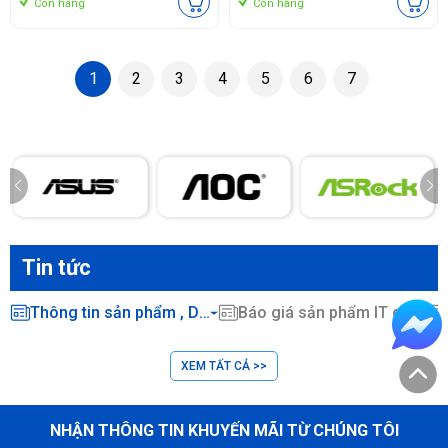
Còn hàng
Còn hàng
1
2
3
4
5
6
7
Tin tức
Thông tin sản phẩm , Dịch vụ CNTT ...
Báo giá sản phẩm IT chính hãng
XEM TẤT CẢ >>
NHẬN THÔNG TIN KHUYẾN MÃI TỪ CHÚNG TÔI