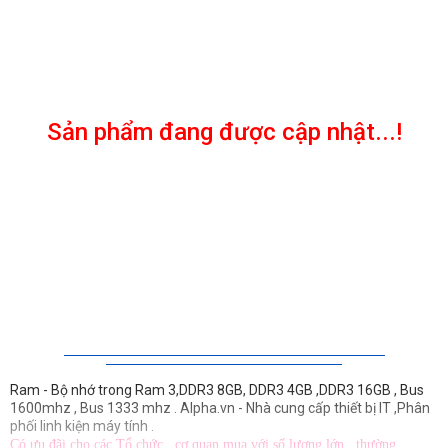
Sản phẩm đang được cập nhật...!
Ram - Bộ nhớ trong Ram 3,DDR3 8GB, DDR3 4GB ,DDR3 16GB , Bus
1600mhz , Bus 1333 mhz . Alpha.vn - Nhà cung cấp thiết bị IT ,Phân
phối linh kiện máy tính .
Có ưu đãi cho các Tổ chức , cơ quan mua với số lượng lớn , thường