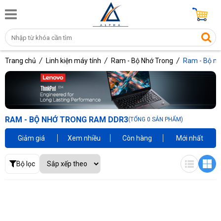
Trang chủ
Linh kiện máy tính
Ram - Bộ Nhớ Trong
Ram - Bộ n
RAM - BỘ NHỚ TRONG RAM DDR3
(TỔNG 0 SẢN PHẨM)
Giảm giá
Xem nhiều
Còn hàng
Mới nhất
Bộ lọc