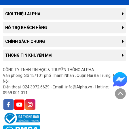
GIỚI THIỆU ALPHA
Giới thiệu công ty
HỖ TRỢ KHÁCH HÀNG
Liên hệ hợp tác kinh doanh
Tra cứu đơn hàng
CHÍNH SÁCH CHUNG
Thông tin tuyển dụng
Hướng dẫn mua hàng trực tuyến
Tin công nghệ
Chính sách, quy định chung
THÔNG TIN KHUYẾN MẠI
Hướng dẫn thanh toán
Tin tức
Chính sách giao hàng
Hướng dẫn mua hàng trả góp
Thông tin khuyến mại
CÔNG TY TNHH TIN HỌC & TRUYỀN THÔNG ALPHA
Chính sách bảo hành
In hóa đơn điện tử
Văn phòng: Số 15/101 phố Thanh Nhàn , Quận Hai Bà Trưng, TP Hà
Sản phẩm khuyến mại
Chính sách cho doanh nghiệp
Gửi yêu cầu bảo hành
Nội
Sản phẩm mới
Chính sách hàng chính hãng
Điện thoại: 024.3972.6629 - Email : info@Alpha.vn - Hotline:
Góp ý, Khiếu Nại
0969.001.011
Chính sách nhập lại tính phí
Bảo mật thông tin khách hàng