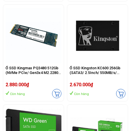
Ổ SSD Kingmax PQ3480 512Gb
Ổ SSD Kingston KC600 256Gb
(NVMe PCIe/ Gen3x4 M2.2280/
(SATA3/ 2.5Inch/ 550MB/s/
2500MB/s/ 2100MB/s)
500MB/s)
2.880.000₫
2.670.000₫
Còn hàng
Còn hàng