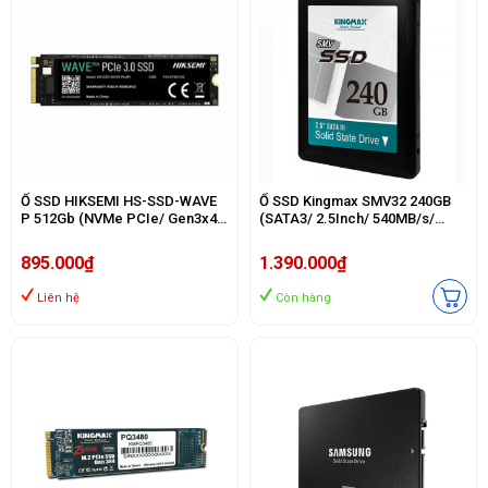
Ổ SSD HIKSEMI HS-SSD-WAVE
Ổ SSD Kingmax SMV32 240GB
P 512Gb (NVMe PCIe/ Gen3x4
(SATA3/ 2.5Inch/ 540MB/s/
M2.2280/ 2500MB/s/ 1025MB/s)
450MB/s)
895.000₫
1.390.000₫
Liên hệ
Còn hàng