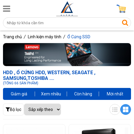
Trang chủ
Linh kiện máy tính
Ổ Cứng SSD
HDD , Ổ CỨNG HDD, WESTERN, SEAGATE ,
SAMSUNG,TOSHIBA ....
(TỔNG 66 SẢN PHẨM)
Giảm giá
Xem nhiều
Còn hàng
Mới nhất
Bộ lọc