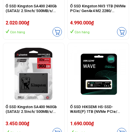
Ổ SSD Kingston SA400 240Gb
Ổ SSD Kingston NV3 1TB (NVMe
(SATA3/ 2.5Inch/ 500MB/s/
PCIe/ Gen4x4 M2.2280/
350MB/s)
6000MB/s/ 4000MB/s)
2.020.000₫
4.990.000₫
Còn hàng
Còn hàng
Ổ SSD Kingston SA400 960Gb
Ổ SSD HIKSEMI HS-SSD-
(SATA3/ 2.5Inch/ 500MB/s/
WAVE(P) 1TB (NVMe PCIe/
450MB/s)
Gen3x4 M2.2280/ 2450MB/s/
2450MB/s)
3.450.000₫
1.690.000₫