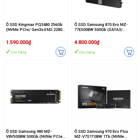
Ổ SSD Kingmax PQ3480 256Gb
Ổ SSD Samsung 870 Evo MZ-
(NVMe PCIe/ Gen3x4 M2.2280/
77E500BW 500Gb (SATA3/
2300MB/s/ 1100MB/s)
2.5Inch/ 560MB/s/ 530MB/s)
1.590.000₫
4.800.000₫
Còn hàng
Còn hàng
Ổ SSD Samsung 980 MZ-
Ổ SSD Samsung 970 Evo Plus
V8V500BW 500Gb (NVMe PCIe/
MZ-V7S1T0BW 1Tb (NVMe