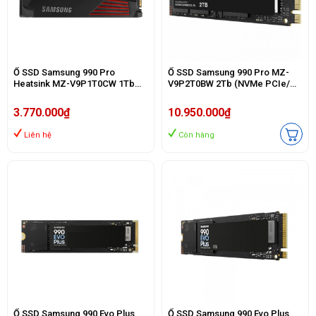
Ổ SSD Samsung 990 Pro
Ổ SSD Samsung 990 Pro MZ-
Heatsink MZ-V9P1T0CW 1Tb
V9P2T0BW 2Tb (NVMe PCIe/
(NVMe PCIe/ Gen4x4 M2.2280/
Gen4x4 M2.2280/ 7450MB/s/
7450MB/s/ 6900MB/s)
6900MB/s)
3.770.000₫
10.950.000₫
Liên hệ
Còn hàng
Ổ SSD Samsung 990 Evo Plus
Ổ SSD Samsung 990 Evo Plus