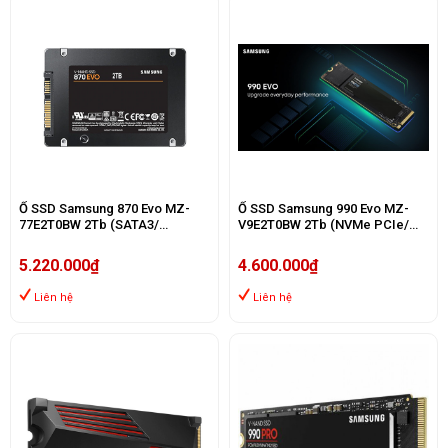
Ổ SSD Samsung 870 Evo MZ-
Ổ SSD Samsung 990 Evo MZ-
77E2T0BW 2Tb (SATA3/
V9E2T0BW 2Tb (NVMe PCIe/
2.5Inch/ 550MB/s/ 520MB/s)
Gen4x4 M2.2280/ 5000MB/s/
4200MB/s)
5.220.000₫
4.600.000₫
Liên hệ
Liên hệ