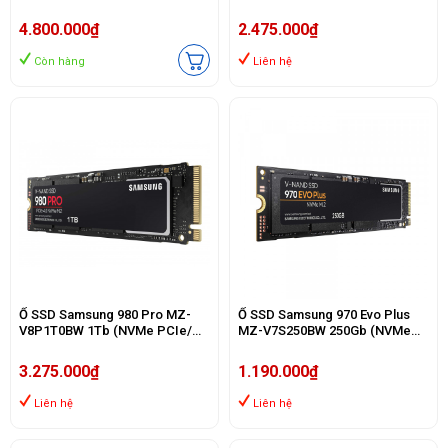
Gen3x4 M2.2280/ 3100MB/s/
PCIe/ Gen3x4 M2.2280/
2600MB/s)
3500MB/s/ 3300MB/s)
4.800.000₫
2.475.000₫
Còn hàng
Liên hệ
Ổ SSD Samsung 980 Pro MZ-
Ổ SSD Samsung 970 Evo Plus
V8P1T0BW 1Tb (NVMe PCIe/
MZ-V7S250BW 250Gb (NVMe
Gen4x4 M2.2280/ 7000MB/s/
PCIe/ Gen3x4 M2.2280/
5000MB/s)
3500MB/s/ 2300MB/s)
3.275.000₫
1.190.000₫
Liên hệ
Liên hệ