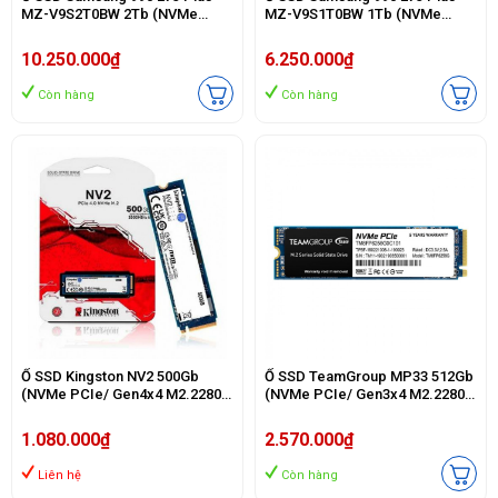
MZ-V9S2T0BW 2Tb (NVMe
MZ-V9S1T0BW 1Tb (NVMe
PCIe/ Gen4x4 M2.2280/
PCIe/ Gen4x4 M2.2280/
7250MB/s/ 6300MB/s)
7150MB/s/ 6300MB/s)
10.250.000₫
6.250.000₫
Còn hàng
Còn hàng
Ổ SSD Kingston NV2 500Gb
Ổ SSD TeamGroup MP33 512Gb
(NVMe PCIe/ Gen4x4 M2.2280/
(NVMe PCIe/ Gen3x4 M2.2280/
3500MB/s/ 2100MB/s)
1700MB/s/ 1400MB/s)
1.080.000₫
2.570.000₫
Liên hệ
Còn hàng