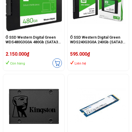
Ổ SSD Western Digital Green
Ổ SSD Western Digital Green
WDS480G3G0A 480Gb (SATA3/
WDS240G3G0A 240Gb (SATA3/
2.5Inch/ 545MB/s/ 465MB/s)
2.5Inch/ 545MB/s/ 465MB/s)
2.150.000₫
595.000₫
Còn hàng
Liên hệ