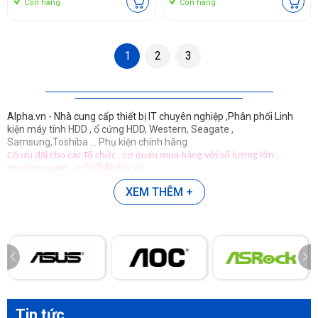
Còn hàng
Còn hàng
1
2
3
Alpha.vn - Nhà cung cấp thiết bị IT chuyên nghiệp ,Phân phối Linh
kiện máy tính HDD , ổ cứng HDD, Western, Seagate ,
Samsung,Toshiba ... Phụ kiện chính hãng
Có ưu đãi cho các Tổ chức , cơ quan mua hàng với số lượng lớn ,
:
info@Alpha.vn
thường xuyên
XEM THÊM +
Tin tức