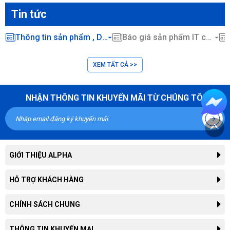
Tin tức
Thông tin sản phẩm , Dịch vụ CNTT ...
Báo giá sản phẩm IT chính hãng
XEM TẤT CẢ >>
NHẬN THÔNG TIN KHUYẾN MÃI TỪ CHÚNG TÔI
GIỚI THIỆU ALPHA
Giới thiệu công ty
HỖ TRỢ KHÁCH HÀNG
Liên hệ hợp tác kinh doanh
Tra cứu đơn hàng
CHÍNH SÁCH CHUNG
Thông tin tuyển dụng
Hướng dẫn mua hàng trực tuyến
Tin công nghệ
Chính sách, quy định chung
THÔNG TIN KHUYẾN MẠI