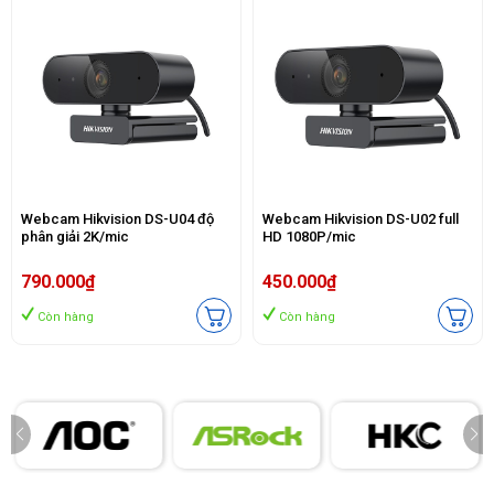
Webcam Hikvision DS-U04 độ
Webcam Hikvision DS-U02 full
phân giải 2K/mic
HD 1080P/mic
790.000₫
450.000₫
Còn hàng
Còn hàng