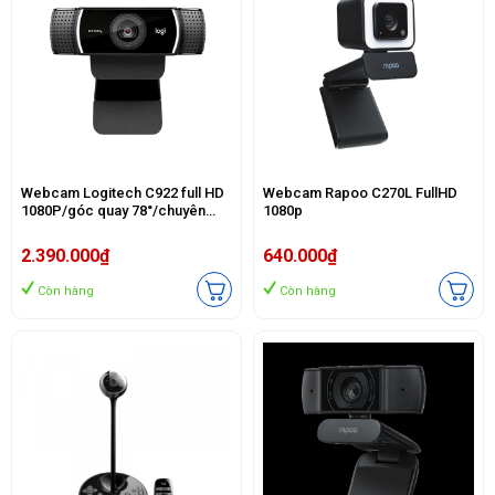
Webcam Logitech C922 full HD
Webcam Rapoo C270L FullHD
1080P/góc quay 78°/chuyên
1080p
Stream
2.390.000₫
640.000₫
Còn hàng
Còn hàng