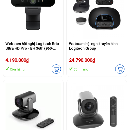
Webcam hội nghị Logitech Brio
Webcam hội nghị truyền hình
Ultra HD Pro - BH 36th (960-
Logitech Group
001105)
4.190.000₫
24.790.000₫
Còn hàng
Còn hàng