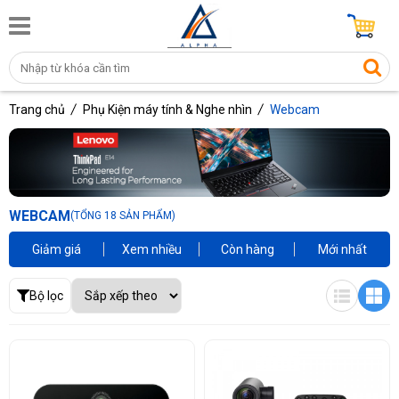
Trang chủ
Phụ Kiện máy tính & Nghe nhìn
Webcam
WEBCAM
(TỔNG 18 SẢN PHẨM)
Giảm giá
Xem nhiều
Còn hàng
Mới nhất
Bộ lọc