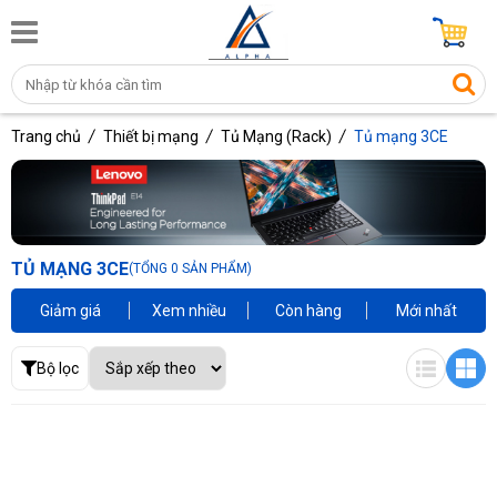
Trang chủ
Thiết bị mạng
Tủ Mạng (Rack)
Tủ mạng 3CE
TỦ MẠNG 3CE
(TỔNG 0 SẢN PHẨM)
Giảm giá
Xem nhiều
Còn hàng
Mới nhất
Bộ lọc