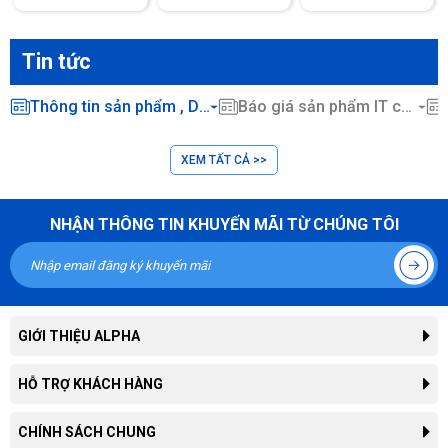
Tin tức
Thông tin sản phẩm , Dịch vụ CNTT ...
Báo giá sản phẩm IT chính hãng
XEM TẤT CẢ >>
NHẬN THÔNG TIN KHUYẾN MÃI TỪ CHÚNG TÔI
GIỚI THIỆU ALPHA
Giới thiệu công ty
HỖ TRỢ KHÁCH HÀNG
Liên hệ hợp tác kinh doanh
Tra cứu đơn hàng
CHÍNH SÁCH CHUNG
Thông tin tuyển dụng