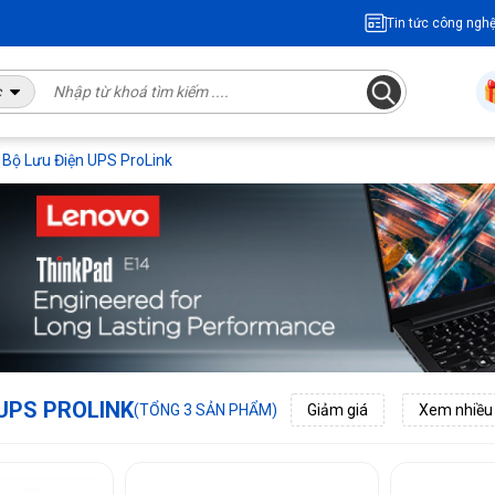
Tin tức công ngh
c
Bộ Lưu Điện UPS ProLink
 UPS PROLINK
(TỔNG 3 SẢN PHẨM)
Giảm giá
Xem nhiều