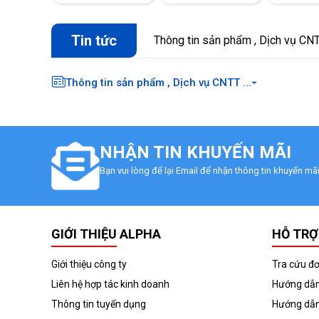
Tin tức
Thông tin sản phẩm , Dịch vụ CNTT
Thông tin sản phẩm , Dịch vụ CNTT ...
NHẬN TIN KHUYẾN MÃI
Bạn vui lòng để lại Email để nhận thông tin khuyến m
GIỚI THIỆU ALPHA
HỖ TRỢ
Giới thiệu công ty
Tra cứu đ
Liên hệ hợp tác kinh doanh
Hướng dẫn
Thông tin tuyển dụng
Hướng dẫn