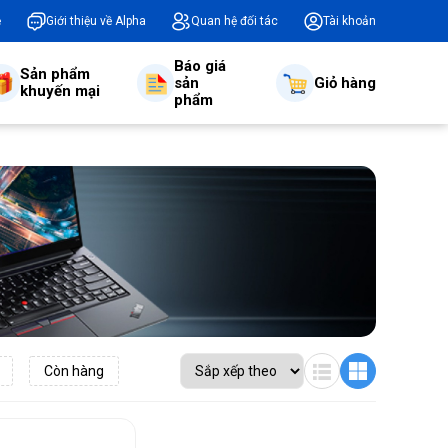
ệ
Giới thiệu về Alpha
Quan hệ đối tác
Tài khoản
Báo giá
Sản phẩm
sản
Giỏ hàng
khuyến mại
phẩm
Còn hàng