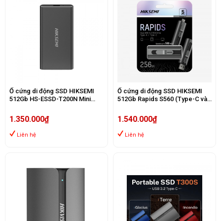
Ổ cứng di động SSD HIKSEMI
Ổ cứng di động SSD HIKSEMI
512Gb HS-ESSD-T200N Mini
512Gb Rapids S560 (Type-C và
(Type-C và USB3.1/ 560MB/s/
USB3.2/ 560MB/s/ 500MB/s/
510MB/s/ Đen)
Xám)
1.350.000₫
1.540.000₫
Liên hệ
Liên hệ