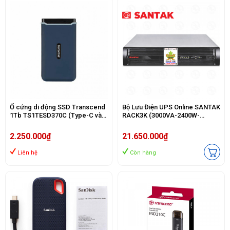
Ổ cứng di động SSD Transcend
Bộ Lưu Điện UPS Online SANTAK
1Tb TS1TESD370C (Type-C và
RACK3K (3000VA-2400W-
USB3.1/ 1050Mb/s/ 950Mb/s/
2700W)
Xanh)
2.250.000₫
21.650.000₫
Liên hệ
Còn hàng