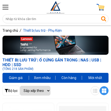
Trang chủ
Thiết bị lưu trữ - Phụ Kiện
THIẾT BỊ LƯU TRỮ | Ổ CỨNG GẮN TRONG | NAS | USB |
HDD | SSD
(TỔNG 218 SẢN PHẨM)
Giảm giá
Xem nhiều
Còn hàng
Mới nhất
Bộ lọc