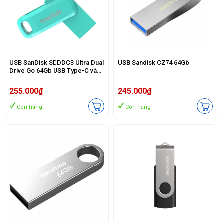
USB SanDisk SDDDC3 Ultra Dual
USB Sandisk CZ74 64Gb
Drive Go 64Gb USB Type-C và
USB Type-A (Màu xanh bạc hà)
255.000₫
245.000₫
Còn hàng
Còn hàng