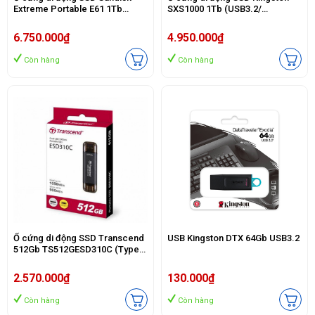
Extreme Portable E61 1Tb
SXS1000 1Tb (USB3.2/
SDSSDE61-1T00-G25 (Type-C
1050MB/s/ 1000MB/s/ Đen)
và USB3.1/ 1050MB/s/
6.750.000₫
4.950.000₫
1000MB/s/ Đen)
Còn hàng
Còn hàng
Ổ cứng di động SSD Transcend
USB Kingston DTX 64Gb USB3.2
512Gb TS512GESD310C (Type-
C và USB3.2/ 1050Mb/s/
950Mb/s/ Đen)
2.570.000₫
130.000₫
Còn hàng
Còn hàng