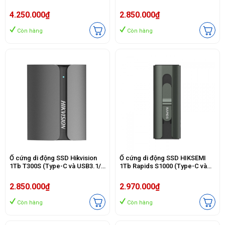
560MB/s/ 500MBps/ Xám)
560MB/s/ 500MBps/ Xanh)
4.250.000₫
2.850.000₫
Còn hàng
Còn hàng
Ổ cứng di động SSD Hikvision
Ổ cứng di động SSD HIKSEMI
1Tb T300S (Type-C và USB3.1/
1Tb Rapids S1000 (Type-C và
560MB/s/ 500MBps/ Đen)
USB3.2/ 1000MB/s/ 1000MB/s/
Xám)
2.850.000₫
2.970.000₫
Còn hàng
Còn hàng