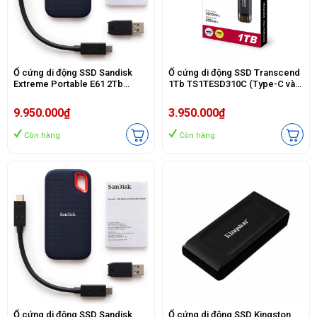
Ổ cứng di động SSD Sandisk
Ổ cứng di động SSD Transcend
Extreme Portable E61 2Tb
1Tb TS1TESD310C (Type-C và
SDSSDE61-2T00-G25 (Type-C
USB3.2/ 1050Mb/s/ 950Mb/s/
và USB3.1/ 1050MB/s/
Đen)
9.950.000₫
3.950.000₫
1000MB/s/ Đen)
Còn hàng
Còn hàng
Ổ cứng di động SSD Sandisk
Ổ cứng di động SSD Kingston