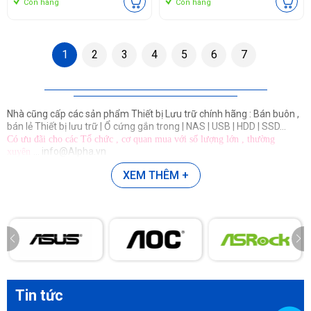
Còn hàng
Còn hàng
1
2
3
4
5
6
7
Nhà cũng cấp các sản phẩm Thiết bị Lưu trữ chính hãng : Bán buôn ,
bán lẻ Thiết bị lưu trữ | Ổ cứng gắn trong | NAS | USB | HDD | SSD...
Có ưu đãi cho các Tổ chức , cơ quan mua với số lượng lớn , thường
... info@Alpha.vn
xuyên
XEM THÊM +
Tin tức