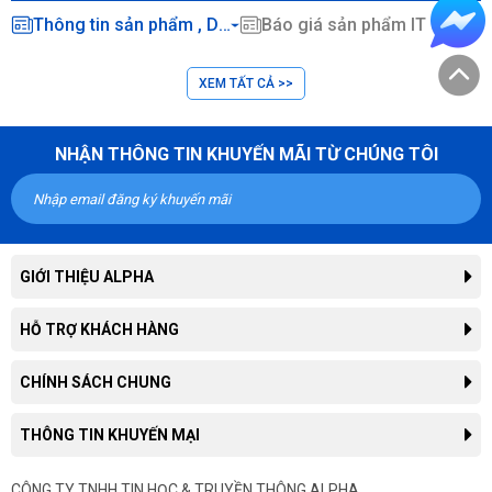
Thông tin sản phẩm , Dịch vụ CNTT ...
Báo giá sản phẩm IT chính hãng
XEM TẤT CẢ >>
NHẬN THÔNG TIN KHUYẾN MÃI TỪ CHÚNG TÔI
GIỚI THIỆU ALPHA
Giới thiệu công ty
HỖ TRỢ KHÁCH HÀNG
Liên hệ hợp tác kinh doanh
Tra cứu đơn hàng
CHÍNH SÁCH CHUNG
Thông tin tuyển dụng
Hướng dẫn mua hàng trực tuyến
Tin công nghệ
Chính sách, quy định chung
THÔNG TIN KHUYẾN MẠI
Hướng dẫn thanh toán
Tin tức
Chính sách giao hàng
Hướng dẫn mua hàng trả góp
Thông tin khuyến mại
CÔNG TY TNHH TIN HỌC & TRUYỀN THÔNG ALPHA
Chính sách bảo hành