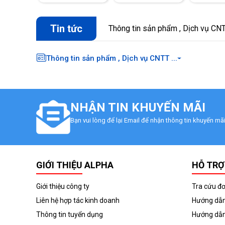
Tin tức
Thông tin sản phẩm , Dịch vụ CNTT
Thông tin sản phẩm , Dịch vụ CNTT ...
NHẬN TIN KHUYẾN MÃI
Bạn vui lòng để lại Email để nhận thông tin khuyến m
GIỚI THIỆU ALPHA
HỖ TRỢ
Giới thiệu công ty
Tra cứu đ
Liên hệ hợp tác kinh doanh
Hướng dẫn
Thông tin tuyển dụng
Hướng dẫn