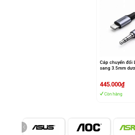
Cáp chuyển đổi 
sang 3.5mm dươ
Apple MFi Ugre
cấp
445.000₫
Còn hàng