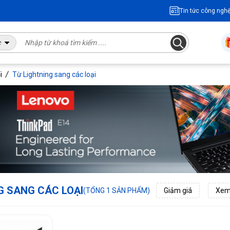
Tin tức công ngh
c
i
Từ Lightning sang các loại
G SANG CÁC LOẠI
(TỔNG 1 SẢN PHẨM)
Giảm giá
Xem