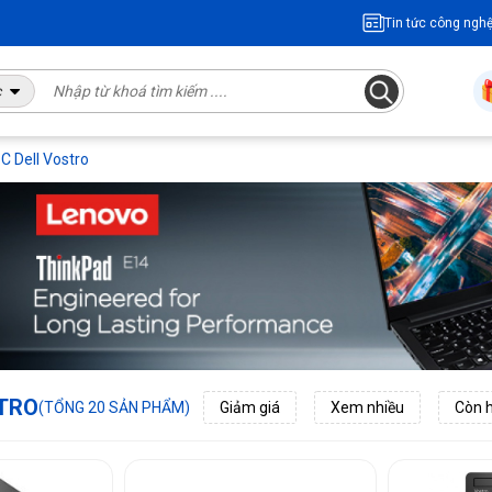
Tin tức công ngh
c
C Dell Vostro
STRO
(TỔNG 20 SẢN PHẨM)
Giảm giá
Xem nhiều
Còn 