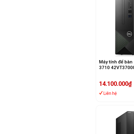
Máy tính để bà
3710 42VT37000
12400/ 8GB RA
SSD)
14.100.000₫
Liên hệ