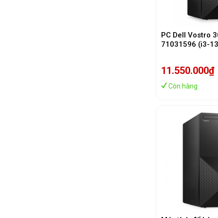
PC Dell Vostro 
71031596 (i3-1
512GB SSD/ Wifi
Mouse/ Win11/ 
11.550.000₫
Còn hàng