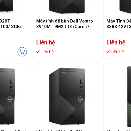
3020T
Máy tính để bàn Dell Vostro
Máy Tính Để
3100/ 8GB/
3910MT 9M2DD3 (Core i7-
3888 42VT3
 + BT/ Key/
12700/8GB Ram/ 512SSD/
10700/8 G
1Y)
Wifi /Bluetooth /Keyboard /
SSD/DVDR/W
Liên hệ
Liên hệ
Mouse / Windows Home 11
1)
Home +Office Home
Liên hệ
Liên hệ
Student/ Màu đen)