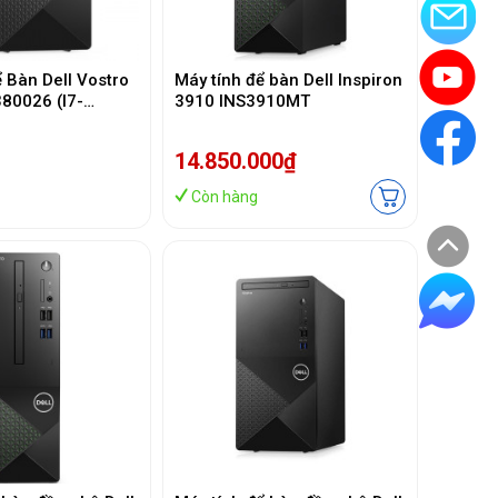
 Bàn Dell Vostro
Máy tính để bàn Dell Inspiron
80026 (I7-
3910 INS3910MT
B/512 GB
in11/Office202
14.850.000₫
Còn hàng