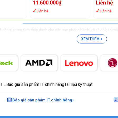
11.600.000₫
Liên hệ
ows 11
Windows 11
Home and S
Liên hệ
Liên hệ
 là dòng laptop tầm thấp dành cho dân văn phòng bền bỉ và có độ bảo mậ
XEM THÊM +
 ...
Báo giá sản phẩm IT chính hãng
Tài liệu kỹ thuật
Báo giá sản phẩm IT chính hãng