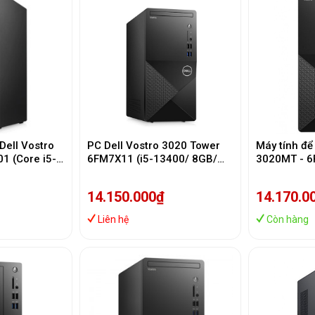
n Dell Vostro
PC Dell Vostro 3020 Tower
Máy tính để
1 (Core i5-
6FM7X11 (i5-13400/ 8GB/
3020MT - 6
M/ 256GB
512GB SSD/ Wifi + BT/ Key/
13400/8G/
Mouse/ Win11/ 1Y)
L/1Y
14.150.000₫
14.170.0
Liên hệ
Còn hàng