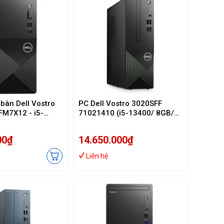
 bàn Dell Vostro
PC Dell Vostro 3020SFF
FM7X12 - i5-
71021410 (i5-13400/ 8GB/
SSD512/KM/W11S
512GB SSD/ Wifi + BT/ Key/
Mouse/ Win11/ 3Y)
00₫
14.650.000₫
Liên hệ