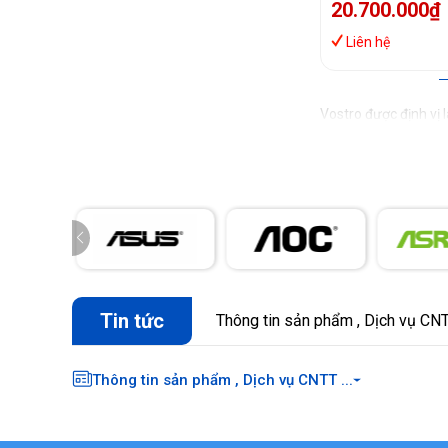
20.700.000₫
Bluetooth, Wind
Home)
Liên hệ
Vostro được định vị
Tin tức
Thông tin sản phẩm , Dịch vụ CNTT
Thông tin sản phẩm , Dịch vụ CNTT ...