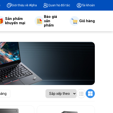
ệ
Giới thiệu về Alpha
Quan hệ đối tác
Tài khoản
Báo giá
Sản phẩm
sản
Giỏ hàng
khuyến mại
phẩm
hàng