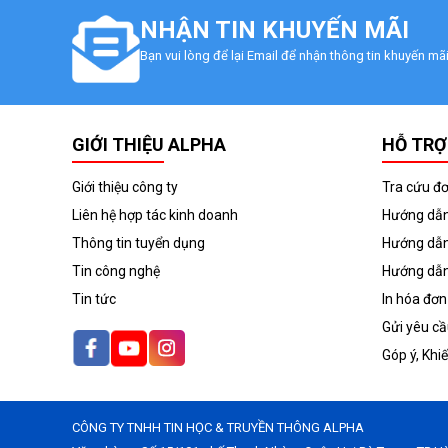
NHẬN TIN KHUYẾN MÃI
Bạn vui lòng để lại Email để nhận thông tin khuyến m
GIỚI THIỆU ALPHA
HỖ TRỢ
Giới thiệu công ty
Tra cứu đ
Liên hệ hợp tác kinh doanh
Hướng dẫn
Thông tin tuyển dụng
Hướng dẫn
Tin công nghệ
Hướng dẫn
Tin tức
In hóa đơn
Gửi yêu c
Góp ý, Khi
CÔNG TY TNHH TIN HỌC & TRUYỀN THÔNG ALPHA