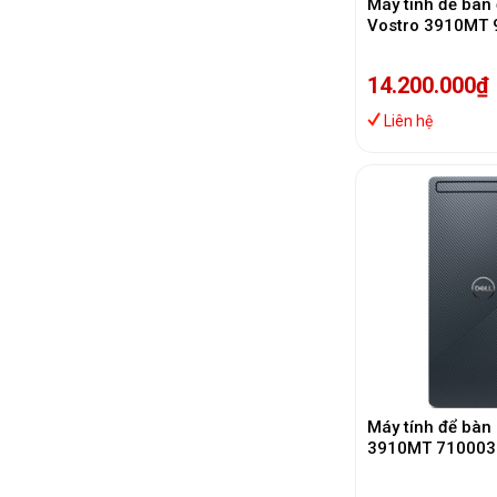
Máy tính để bàn
Vostro 3910MT 
12400 | RAM 8G
256GB)
14.200.000₫
Liên hệ
Máy tính để bàn 
3910MT 7100033
12700, Ram 8Gb
512Gb, Non DVD,