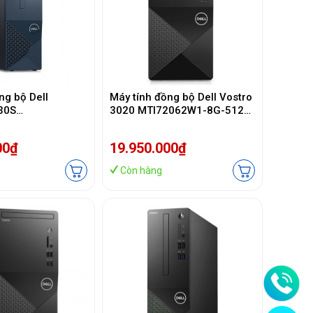
ng bộ Dell
Máy tính đồng bộ Dell Vostro
030S
3020 MTI72062W1-8G-512G
4100 (i3 14100/
(i7 13700/ 8GB/ 512GB SSD/
SSD/ Wifi + BT/
Wifi + BT/ Key/ Mouse/
00₫
19.950.000₫
/ Win11/ 2Y)
Win11/ 1Y)
Còn hàng