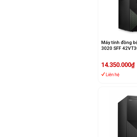
Máy tính đồng bộ
3020 SFF 42VT
(i5-13400/ 8GB
Wifi + BT/ Key/ 
14.350.000₫
Win11/ 1Y)
Liên hệ