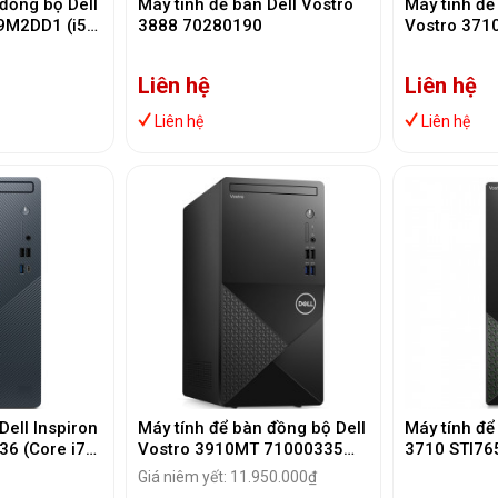
 đồng bộ Dell
Máy tính để bàn Dell Vostro
Máy tính để
9M2DD1 (i5-
3888 70280190
Vostro 371
/3200| SSD
12400 | RA
512GB | KB
Liên hệ
Liên hệ
_ Office 202
Liên hệ
Liên hệ
Dell Inspiron
Máy tính để bàn đồng bộ Dell
Máy tính để
6 (Core i7
Vostro 3910MT 71000335
3710 STI7
, SSD
(i3-12100 | RAM 8G/3200|
(Core i7-1
Giá niêm yết: 11.950.000₫
 Wifi +
SSD 256GB )
SSD 512Gb, 