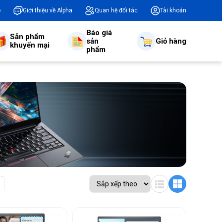
ệ
Giới thiệu về Alpha
Quan hệ đối tác
Tài khoản
Báo giá
Sản phẩm
sản
Giỏ hàng
khuyến mại
phẩm