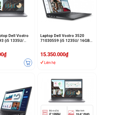
ptop Dell Vostro
Laptop Dell Vostro 3520
3 (i5 1335U/
71030559 (i5 1235U/ 16GB/
B SSD/ 15.6 inch
512GB SSD/15.6 inch
/ Office/ 1Y)
FHD/Win 11/ Office/ Titan
00₫
15.350.000₫
Grey/1Y)
Liên hệ