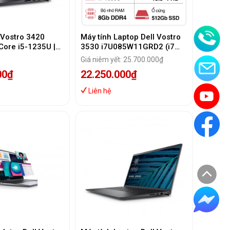
 Vostro 3420
Máy tính Laptop Dell Vostro
Core i5-1235U |
3530 i7U085W11GRD2 (i7
B)
1355U/ 8GB/ 512GB SSD/
Giá niêm yết: 25.700.000₫
MX550 2GB/ 15.6 inch
00₫
22.250.000₫
FHD/Win 11/ Office/
Grey/1Y)
Liên hệ