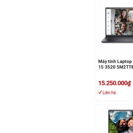
Máy tính Laptop 
15 3520 5M2TT8 
i5-1235U | 16GB
15.6 inch FHD | 
15.250.000₫
Office | Xám)
Liên hệ