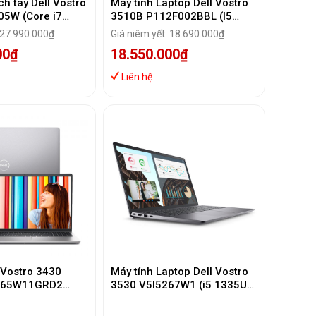
́ch tay Dell Vostro
Máy tính Laptop Dell Vostro
05W (Core i7
3510B P112F002BBL (I5
B/ 512GB SSD/
1135G7/8Gb/512Gb SSD/
 27.990.000₫
Giá niêm yết: 18.690.000₫
e Graphics/
15.6" FHD/MX350 2GB /
00₫
18.550.000₫
Win11 + Office HS21/Black)
Liên hệ
 Vostro 3430
Máy tính Laptop Dell Vostro
165W11GRD2
3530 V5I5267W1 (i5 1335U/
i7-1355U | 16GB |
8GB/ 256GB SSD/15.6 inch
550 2GB | 14 inch
FHD/Win 11/ Office/