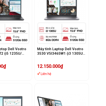
ptop Dell Vostro
Máy tính Laptop Dell Vostro
2 (i5 1235U/
3530 V5I3465W1 (i3 1305U/
 SSD/15.6 inch
8GB/ 512GB SSD/15.6 inch
 Office/
FHD/Win 11/ Office/
00₫
12.150.000₫
Grey/1Y)
Liên hệ