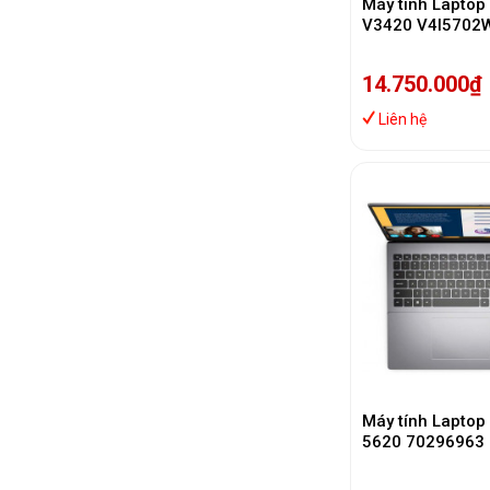
Máy tính Laptop 
V3420 V4I5702W
1235U/ 8GB/ 51
inch FHD/Win 11
14.750.000₫
Titan Grey/1Y)
Liên hệ
Máy tính Laptop 
5620 70296963 (
1240P | 8GB | 5
GeForce MX570 