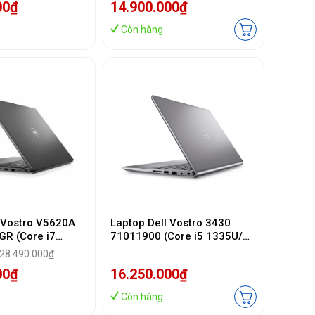
00₫
14.900.000₫
 | Office | Xám)
Grey/1Y)
Còn hàng
l Vostro V5620A
Laptop Dell Vostro 3430
R (Core i7
71011900 (Core i5 1335U/
Gb/ 512Gb SSD/
8GB/ 512GB SSD/ Intel Iris
 28.490.000₫
 VGA ON/ Win11 +
Xe Graphics/ 14.0inch Full
00₫
16.250.000₫
 Grey/ vỏ nhôm/
HD/ Windows 11 Home +
Office Student/ Titan Grey/ 1
Còn hàng
Year)