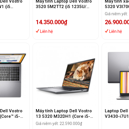
Dell Vostro
Máy tính Laptop Dell Vostro
Máy tính xa
1 (i5
3520 5M2TT2 (i5 1235U/
5320 V3I70
2GB SSD/14
8GB/ 512GB SSD/15.6 inch
1260P/ 16G
Giá niêm yết:
/ Office/
FHD/Win 11/ Office/
Intel Iris X
14.350.000₫
26.900.0
Grey/1Y)
13.3inch)
Liên hệ
Liên hệ
Dell Vostro
Máy tính Laptop Dell Vostro
Laptop Dell
Core™ i5-
13 5320 M32DH1 (Core i5-
V3430-i7U
12GB |
1240P | 8GB | 256GB | Intel
(Intel Core 
Giá niêm yết: 22.590.000₫
2GB | 16.0
Iris Xe | 13.3 inch FHD+ | Win
512GB | MX