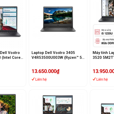
Dell Vostro
Laptop Dell Vostro 3405
Máy tính La
(Intel Core
V4R53500U003W (Ryzen™ 5-
3520 5M2TT
 | 512GB |
3500U | 8GB | 512GB)
8GB/ 512GB
Win 11 |
FHD/Win 11/
13.650.000₫
13.950.0
Grey/1Y)
Liên hệ
Liên hệ