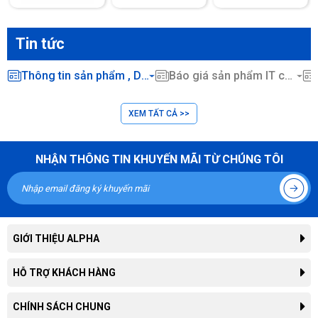
Tin tức
Thông tin sản phẩm , Dịch vụ CNTT ...
Báo giá sản phẩm IT chính hãng
XEM TẤT CẢ >>
NHẬN THÔNG TIN KHUYẾN MÃI TỪ CHÚNG TÔI
GIỚI THIỆU ALPHA
Giới thiệu công ty
HỖ TRỢ KHÁCH HÀNG
Liên hệ hợp tác kinh doanh
Tra cứu đơn hàng
CHÍNH SÁCH CHUNG
Thông tin tuyển dụng