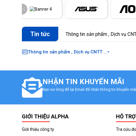
Tin tức
Thông tin sản phẩm , Dịch vụ CNTT
Thông tin sản phẩm , Dịch vụ CNTT ...
NHẬN TIN KHUYẾN MÃI
Bạn vui lòng để lại Email để nhận thông tin khuyến m
GIỚI THIỆU ALPHA
HỖ TRỢ
Giới thiệu công ty
Tra cứu đ