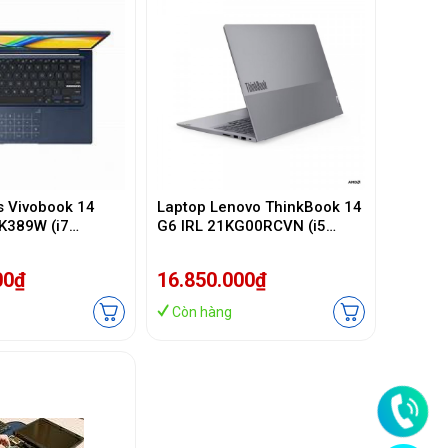
s Vivobook 14
Laptop Lenovo ThinkBook 14
K389W (i7
G6 IRL 21KG00RCVN (i5
GB/ 512GB
13420H/ 16GB/ 512GB
h FHD/Win11/
SSD/14 inch WUXGA/NoOS/
00₫
16.850.000₫
Grey/ Vỏ nhôm/2Y)
Còn hàng