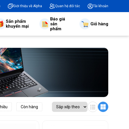
ệ
Giới thiệu về Alpha
Quan hệ đối tác
Tài khoản
Báo giá
Sản phẩm
sản
Giỏ hàng
khuyến mại
phẩm
hiều
Còn hàng