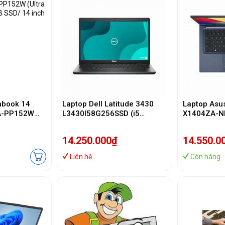
nbook 14
Laptop Dell Latitude 3430
Laptop Asu
A-PP152W
L3430I58G256SSD (i5
X1404ZA-N
32GB/ 1TB
1235U/ 8GB/ 256GB SSD/ 14
1255U/ 16
/ Win11/
inch FHD/ NoOS/ Black/ 1Y)
SSD/14 inc
14.250.000₫
14.550.0
Silver)
Liên hệ
Còn hàng