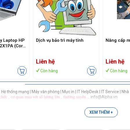
ay Laptop HP
Dịch vụ bảo trì máy tính
Nâng cấp m
2X1PA (Core
512GB SSD/
in11/ Bạc)
Liên hệ
Liên hệ
Còn hàng
Còn hàng
h | Hệ thống mạng | Máy văn phòng | Mực in | IT HelpDesk | IT Service | N
... info@Alpha.vn
chức , cơ quan mua với số lượng lớn , thường xuyên
XEM THÊM +