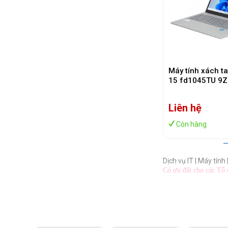
Máy tính xách t
15 fd1045TU 9Z
5 120U/ 16GB/ 
15.6 inch FHD/ W
Liên hệ
Còn hàng
Dịch vụ IT | Máy tín
Có ưu đãi cho các Tổ 