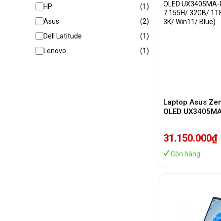
HP
(1)
Asus
(2)
Dell Latitude
(1)
Lenovo
(1)
Laptop Asus Ze
OLED UX3405M
(Ultra 7 155H/ 
SSD/ 14 inch 3K
31.150.000₫
Blue)
Còn hàng