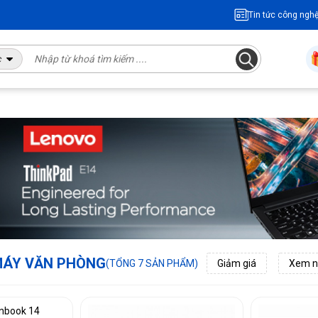
Tin tức công ngh
c
 MÁY VĂN PHÒNG
(TỔNG 7 SẢN PHẨM)
Giảm giá
Xem n