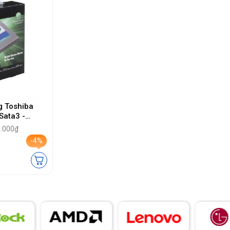
g Toshiba
Sata3 -
0.000₫
-4%