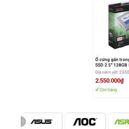
Ổ cứng gắn tron
SSD 2.5" 128GB 
HDTS212AZSTA
Giá niêm yết: 2.65
2.550.000₫
Còn hàng