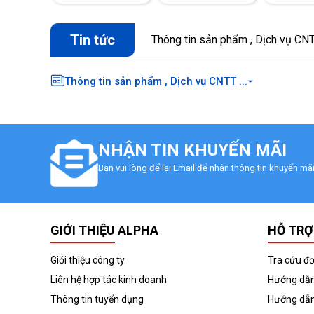
Tin tức
Thông tin sản phẩm , Dịch vụ CNTT
Thông tin sản phẩm , Dịch vụ CNTT ...
NHẬN TIN KHUYẾN MÃI
Bạn vui lòng để lại Email để nhận thông tin khuyến m
GIỚI THIỆU ALPHA
HỖ TRỢ
Giới thiệu công ty
Tra cứu đ
Liên hệ hợp tác kinh doanh
Hướng dẫn
Thông tin tuyển dụng
Hướng dẫn