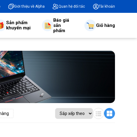
ệ
Giới thiệu về Alpha
Quan hệ đối tác
Tài khoản
Báo giá
Sản phẩm
sản
Giỏ hàng
khuyến mại
phẩm
hàng