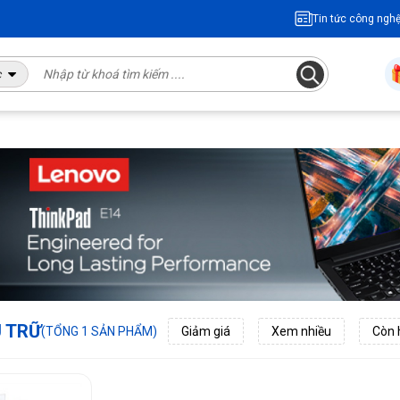
Tin tức công ngh
c
U TRỮ
(TỔNG 1 SẢN PHẨM)
Giảm giá
Xem nhiều
Còn 